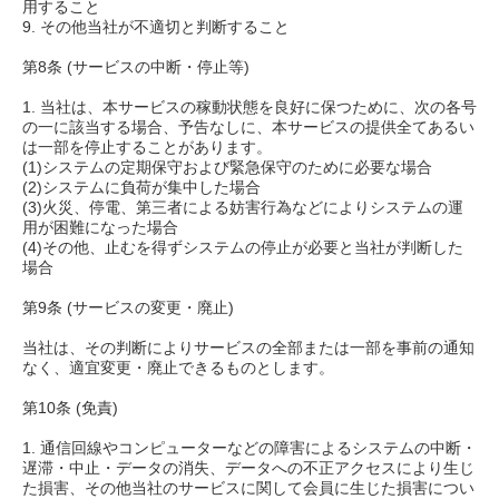
用すること
9. その他当社が不適切と判断すること
第8条 (サービスの中断・停止等)
1. 当社は、本サービスの稼動状態を良好に保つために、次の各号
の一に該当する場合、予告なしに、本サービスの提供全てあるい
は一部を停止することがあります。
(1)システムの定期保守および緊急保守のために必要な場合
(2)システムに負荷が集中した場合
(3)火災、停電、第三者による妨害行為などによりシステムの運
用が困難になった場合
(4)その他、止むを得ずシステムの停止が必要と当社が判断した
場合
第9条 (サービスの変更・廃止)
当社は、その判断によりサービスの全部または一部を事前の通知
なく、適宜変更・廃止できるものとします。
第10条 (免責)
1. 通信回線やコンピューターなどの障害によるシステムの中断・
遅滞・中止・データの消失、データへの不正アクセスにより生じ
た損害、その他当社のサービスに関して会員に生じた損害につい