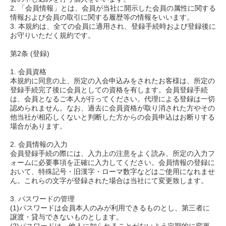
2. 「会員情報」とは、会員が当社に開示した会員の属性に関する
情報および会員の取引に関する履歴等の情報をいいます。
3. 本規約は、全ての会員に適用され、登録手続時および登録後に
お守りいただく規約です。
第2条 (登録)
1. 会員資格
本規約に同意の上、所定の入会申込みをされたお客様は、所定の
登録手続完了後に会員としての資格を有します。会員登録手続
は、会員となるご本人が行ってください。代理による登録は一切
認められません。なお、過去に会員資格が取り消された方やその
他当社が相応しくないと判断した方からの会員申込はお断りする
場合があります。
2. 会員情報の入力
会員登録手続の際には、入力上の注意をよく読み、所定の入力フ
ォームに必要事項を正確に入力してください。会員情報の登録に
おいて、特殊記号・旧漢字・ローマ数字などはご使用になれませ
ん。これらの文字が登録された場合は当社にて変更致します。
3. パスワードの管理
(1)パスワードは会員本人のみが利用できるものとし、第三者に
譲渡・貸与できないものとします。