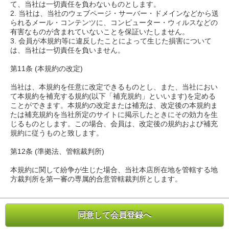
て、当社は一切責任を負わないものとします。
2. 当社は、当社のウェブページ・サーバー・ドメインなどから送
られるメール・コンテンツに、コンピューター・ウィルスなどの
有害なものが含まれていないことを保証いたしません。
3. 会員が本規約等に違反したことによって生じた損害について
は、当社は一切責任を負いません。
第11条 (本規約の改定)
当社は、本規約を任意に改定できるものとし、また、当社におい
て本規約を補充する規約(以下「補充規約」といいます)を定める
ことができます。本規約の改定または補充は、改定後の本規約ま
たは補充規約を当社所定のサイトに掲示したときにその効力を生
じるものとします。この場合、会員は、改定後の規約および補充
規約に従うものと致します。
第12条 (準拠法、管轄裁判所)
本規約に関して紛争が生じた場合、当社本店所在地を管轄する地
方裁判所を第一審の専属的合意管轄裁判所とします。
同意して会員登録へ