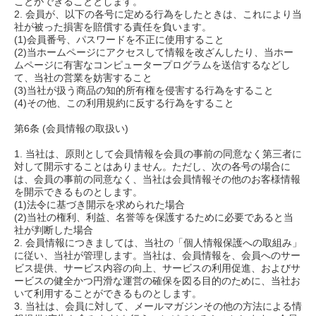
ことができることとします。
2. 会員が、以下の各号に定める行為をしたときは、これにより当
社が被った損害を賠償する責任を負います。
(1)会員番号、パスワードを不正に使用すること
(2)当ホームページにアクセスして情報を改ざんしたり、当ホー
ムページに有害なコンピュータープログラムを送信するなどし
て、当社の営業を妨害すること
(3)当社が扱う商品の知的所有権を侵害する行為をすること
(4)その他、この利用規約に反する行為をすること
第6条 (会員情報の取扱い)
1. 当社は、原則として会員情報を会員の事前の同意なく第三者に
対して開示することはありません。ただし、次の各号の場合に
は、会員の事前の同意なく、当社は会員情報その他のお客様情報
を開示できるものとします。
(1)法令に基づき開示を求められた場合
(2)当社の権利、利益、名誉等を保護するために必要であると当
社が判断した場合
2. 会員情報につきましては、当社の「個人情報保護への取組み」
に従い、当社が管理します。当社は、会員情報を、会員へのサー
ビス提供、サービス内容の向上、サービスの利用促進、およびサ
ービスの健全かつ円滑な運営の確保を図る目的のために、当社お
いて利用することができるものとします。
3. 当社は、会員に対して、メールマガジンその他の方法による情