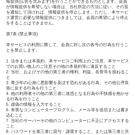
報提供(広告を含みます)を行うことができるものとします。会員
が情報提供を希望しない場合は、当社所定の方法に従い、その旨
を通知して頂ければ、情報提供を停止します。ただし、本サービ
ス運営に必要な情報提供につきましては、会員の希望により停止
をすることはできません。
第7条 (禁止事項)
本サービスの利用に際して、会員に対し次の各号の行為を行うこ
とを禁止します。
1. 法令または本規約、本サービスご利用上のご注意、本サービス
でのお買い物上のご注意その他の本規約等に違反すること
2. 当社、およびその他の第三者の権利、利益、名誉等を損ねるこ
と
3. 青少年の心身に悪影響を及ぼす恐れがある行為、その他公序良
俗に反する行為を行うこと
4. 他の利用者その他の第三者に迷惑となる行為や不快感を抱かせ
る行為を行うこと
5. 虚偽の情報を入力すること
6. 有害なコンピュータープログラム、メール等を送信または書き
込むこと
7. 当社のサーバーその他のコンピューターに不正にアクセスする
こと
8. パスワードを第三者に貸与・譲渡すること、または第三者と共