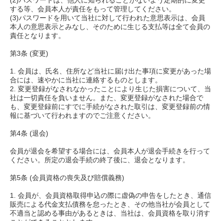
(2)パスワードは、他人に知られることがないよう定期的に変更
する等、会員本人が責任をもって管理してください。
(3)パスワードを用いて当社に対して行われた意思表示は、会員
本人の意思表示とみなし、そのために生じる支払等は全て会員の
責任となります。
第3条 (変更)
1. 会員は、氏名、住所など当社に届け出た事項に変更があった場
合には、速やかに当社に連絡するものとします。
2. 変更登録がなされなかったことにより生じた損害について、当
社は一切責任を負いません。また、変更登録がなされた場合で
も、変更登録前にすでに手続がなされた取引は、変更登録前の情
報に基づいて行われますのでご注意ください。
第4条 (退会)
会員が退会を希望する場合には、会員本人が退会手続きを行って
ください。所定の退会手続の終了後に、退会となります。
第5条 (会員資格の喪失及び賠償義務)
1. 会員が、会員資格取得申込の際に虚偽の申告をしたとき、通信
販売による代金支払債務を怠ったとき、その他当社が会員として
不適当と認める事由があるときは、当社は、会員資格を取り消す