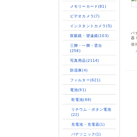
メモリーカード(81)
ビデオカメラ(7)
インスタントカメラ(5)
パ
双眼鏡・望遠鏡(103)
器 
価
三脚・一脚・雲台
(258)
写真用品(2114)
防湿庫(4)
フィルター(621)
電池(91)
乾電池(68)
リチウム・ボタン電池
(22)
充電池・充電器(1)
パナソニック(1)